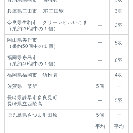
兵庫県三田市 JR三田駅
ー
3羽
奈良県生駒市 グリーンヒルいこま
ー
3羽
（巣約20個中の１個）
岡山県美作市
ー
5羽
（巣約50個中の１個）
福岡県糸島市
ー
6羽
（巣約40個中の１個）
福岡県福岡市 幼稚園
4羽
佐賀県 某所
5個
ー
長崎県諫早市多良見町
ー
5羽
長崎県立西陵高
鹿児島県さつま町田原
5個
ー
平均
平均