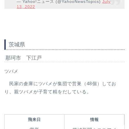
— Yahoo!ニュース (@YahooNewsTopics)
July
13, 2022
茨城県
那珂市 下江戸
ツバメ
民家の倉庫にツバメが集団で営巣（48個）してお
り、親ツバメが子育て精をだしている。
飛来日
情報