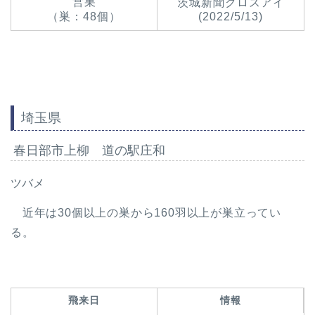
営巣
茨城新聞クロスアイ
（巣：48個）
(2022/5/13)
埼玉県
春日部市上柳 道の駅庄和
ツバメ
近年は30個以上の巣から160羽以上が巣立ってい
る。
飛来日
情報