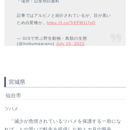
・場所：山形県白鷹町
記事ではアルビノと紹介されているが、目が黒い
ため白変種か。
https://t.co/TrEFM1t7gD
— GISで学ぶ野生動物・鳥類の生態
(@inokumaaranu)
July 15, 2022
宮城県
仙台市
ツバメ
「減少が危惧されているツバメを保護する一助にな
れば」との思いで軒先を提供した約１カ月の報告。