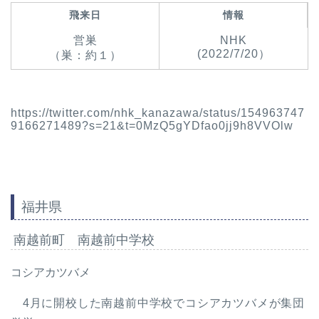
飛来日
情報
営巣
NHK
(2022/7/20）
（巣：約１）
https://twitter.com/nhk_kanazawa/status/154963747
9166271489?s=21&t=0MzQ5gYDfao0jj9h8VVOlw
福井県
南越前町 南越前中学校
コシアカツバメ
4月に開校した南越前中学校でコシアカツバメが集団