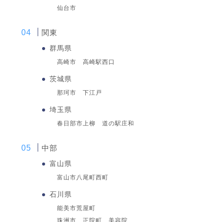
仙台市
関東
群馬県
高崎市 高崎駅西口
茨城県
那珂市 下江戸
埼玉県
春日部市上柳 道の駅庄和
中部
富山県
富山市八尾町西町
石川県
能美市荒屋町
珠洲市 正院町 美容院