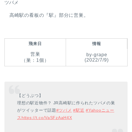
ツバメ
高崎駅の看板の『駅』部分に営巣。
飛来日
情報
営巣
by-grape
(2022/7/9)
（巣：1個）
【どうぶつ】
理想の駅近物件？ JR高崎駅に作られたツバメの巣
がツイッターで話題
#ツバメ
#駅近
#Yahooニュー
ス
https://t.co/VaSFzAaH4X