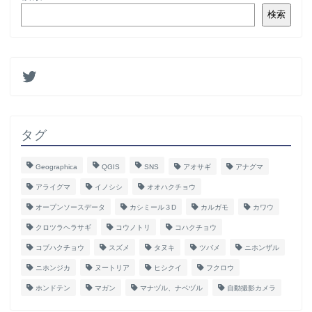
検索
タグ
Geographica
QGIS
SNS
アオサギ
アナグマ
アライグマ
イノシシ
オオハクチョウ
オープンソースデータ
カシミール３D
カルガモ
カワウ
クロツラヘラサギ
コウノトリ
コハクチョウ
コブハクチョウ
スズメ
タヌキ
ツバメ
ニホンザル
ニホンジカ
ヌートリア
ヒシクイ
フクロウ
ホンドテン
マガン
マナヅル、ナベヅル
自動撮影カメラ