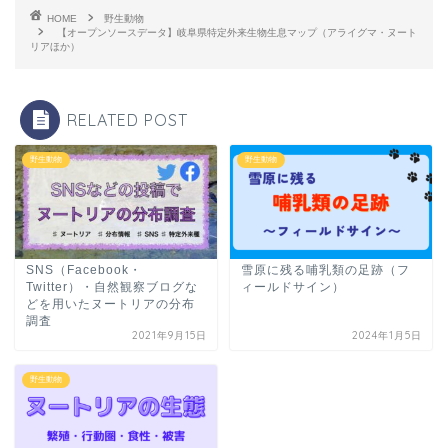
HOME
野生動物
【オープンソースデータ】岐阜県特定外来生物生息マップ（アライグマ・ヌート
リアほか）
RELATED POST
野生動物
野生動物
SNS（Facebook・
雪原に残る哺乳類の足跡（フ
Twitter）・自然観察ブログな
ィールドサイン）
どを用いたヌートリアの分布
調査
2021年9月15日
2024年1月5日
野生動物