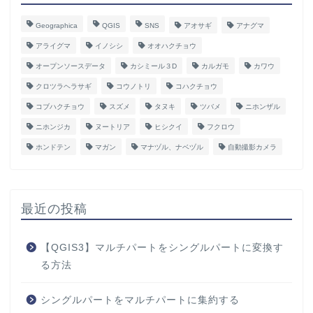
Geographica
QGIS
SNS
アオサギ
アナグマ
アライグマ
イノシシ
オオハクチョウ
オープンソースデータ
カシミール３D
カルガモ
カワウ
クロツラヘラサギ
コウノトリ
コハクチョウ
コブハクチョウ
スズメ
タヌキ
ツバメ
ニホンザル
ニホンジカ
ヌートリア
ヒシクイ
フクロウ
ホンドテン
マガン
マナヅル、ナベヅル
自動撮影カメラ
最近の投稿
【QGIS3】マルチパートをシングルパートに変換す
る方法
シングルパートをマルチパートに集約する