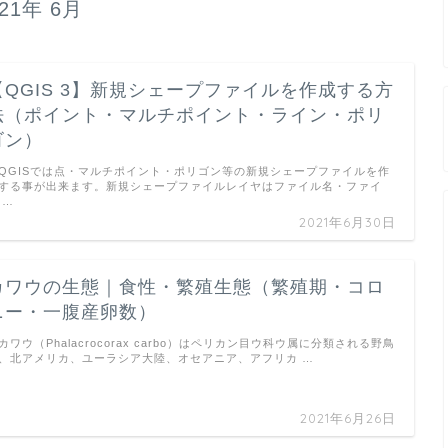
021年 6月
【QGIS 3】新規シェープファイルを作成する方
法（ポイント・マルチポイント・ライン・ポリ
ゴン）
GISでは点・マルチポイント・ポリゴン等の新規シェープファイルを作
する事が出来ます。新規シェープファイルレイヤはファイル名・ファイ
 …
2021年6月30日
カワウの生態｜食性・繁殖生態（繁殖期・コロ
ニー・一腹産卵数）
ワウ（Phalacrocorax carbo）はペリカン目ウ科ウ属に分類される野鳥
、北アメリカ、ユーラシア大陸、オセアニア、アフリカ …
2021年6月26日