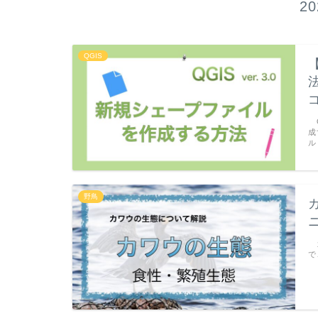
2
QGIS
Q
成
ル
野鳥
カ
で