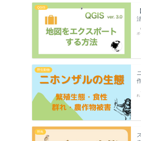
QGIS
Q
ポ
野生動物
ニ
れ
野鳥