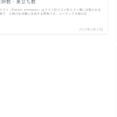
産卵数・巣立ち数
ズメ（Passer montanus）はスズメ目スズメ科スズメ属に分類される
類で、人間の生活圏に生息する野鳥です。ユーラシア大陸の広 …
2021年6月21日