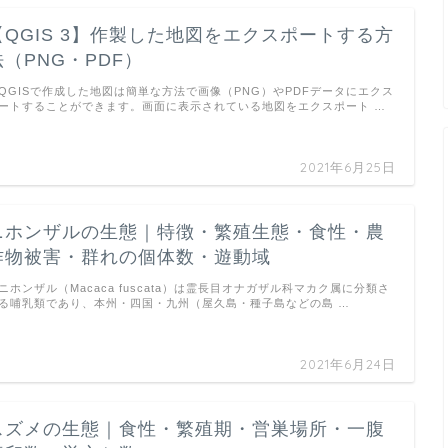
【QGIS 3】作製した地図をエクスポートする方
法（PNG・PDF）
GISで作成した地図は簡単な方法で画像（PNG）やPDFデータにエクス
ートすることができます。画面に表示されている地図をエクスポート …
2021年6月25日
ニホンザルの生態｜特徴・繁殖生態・食性・農
作物被害・群れの個体数・遊動域
ホンザル（Macaca fuscata）は霊長目オナガザル科マカク属に分類さ
る哺乳類であり、本州・四国・九州（屋久島・種子島などの島 …
2021年6月24日
スズメの生態｜食性・繁殖期・営巣場所・一腹