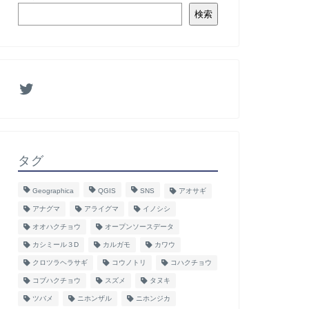
検索
タグ
Geographica
QGIS
SNS
アオサギ
アナグマ
アライグマ
イノシシ
オオハクチョウ
オープンソースデータ
カシミール３D
カルガモ
カワウ
クロツラヘラサギ
コウノトリ
コハクチョウ
コブハクチョウ
スズメ
タヌキ
ツバメ
ニホンザル
ニホンジカ