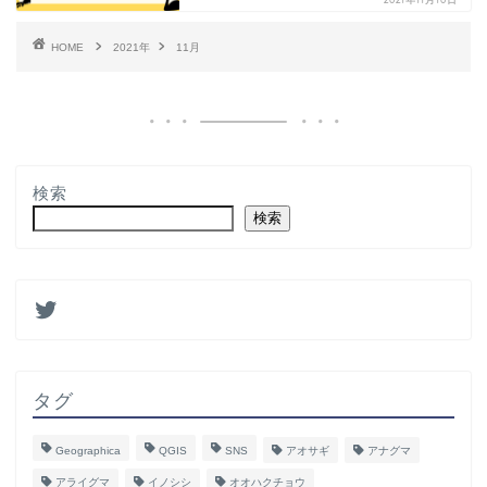
HOME
2021年
11月
検索
検索
タグ
Geographica
QGIS
SNS
アオサギ
アナグマ
アライグマ
イノシシ
オオハクチョウ