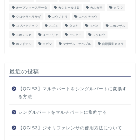
オープンソースデータ
カシミール３D
カルガモ
カワウ
クロツラヘラサギ
コウノトリ
コハクチョウ
コブハクチョウ
スズメ
タヌキ
ツバメ
ニホンザル
ニホンジカ
ヌートリア
ヒシクイ
フクロウ
ホンドテン
マガン
マナヅル、ナベヅル
自動撮影カメラ
最近の投稿
【QGIS3】マルチパートをシングルパートに変換す
る方法
シングルパートをマルチパートに集約する
【QGIS3】ジオリファレンサの使用方法について