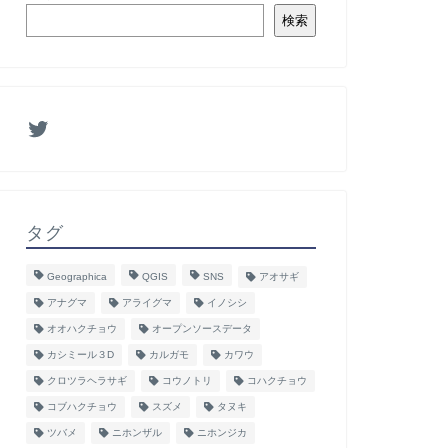
検索
タグ
Geographica
QGIS
SNS
アオサギ
アナグマ
アライグマ
イノシシ
オオハクチョウ
オープンソースデータ
カシミール３D
カルガモ
カワウ
クロツラヘラサギ
コウノトリ
コハクチョウ
コブハクチョウ
スズメ
タヌキ
ツバメ
ニホンザル
ニホンジカ