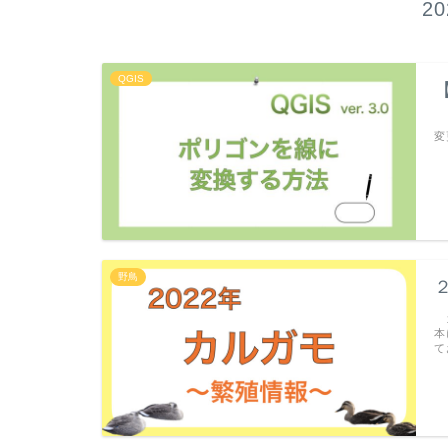
2
QGIS
『
変
野鳥
カ
本
て