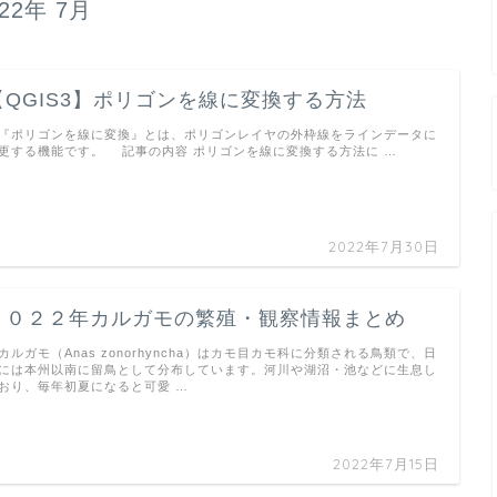
022年 7月
【QGIS3】ポリゴンを線に変換する方法
ポリゴンを線に変換』とは、ポリゴンレイヤの外枠線をラインデータに
更する機能です。 記事の内容 ポリゴンを線に変換する方法に …
2022年7月30日
２０２２年カルガモの繁殖・観察情報まとめ
ルガモ（Anas zonorhyncha）はカモ目カモ科に分類される鳥類で、日
には本州以南に留鳥として分布しています。河川や湖沼・池などに生息し
おり、毎年初夏になると可愛 …
2022年7月15日