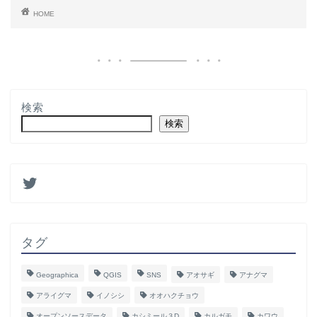
HOME
検索
検索
タグ
Geographica
QGIS
SNS
アオサギ
アナグマ
アライグマ
イノシシ
オオハクチョウ
オープンソースデータ
カシミール３D
カルガモ
カワウ