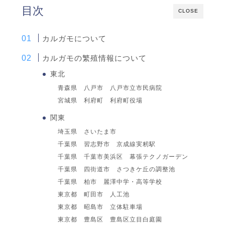
目次
CLOSE
カルガモについて
カルガモの繁殖情報について
東北
青森県 八戸市 八戸市立市民病院
宮城県 利府町 利府町役場
関東
埼玉県 さいたま市
千葉県 習志野市 京成線実籾駅
千葉県 千葉市美浜区 幕張テクノガーデン
千葉県 四街道市 さつきケ丘の調整池
千葉県 柏市 麗澤中学・高等学校
東京都 町田市 人工池
東京都 昭島市 立体駐車場
東京都 豊島区 豊島区立目白庭園