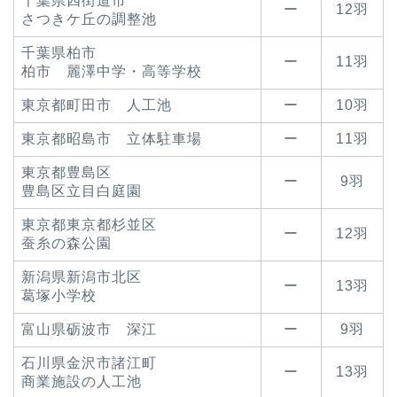
千葉県四街道市
ー
12羽
さつきケ丘の調整池
千葉県柏市
ー
11羽
柏市 麗澤中学・高等学校
東京都町田市 人工池
ー
10羽
東京都昭島市 立体駐車場
ー
11羽
東京都豊島区
ー
9羽
豊島区立目白庭園
東京都東京都杉並区
ー
12羽
蚕糸の森公園
新潟県新潟市北区
ー
13羽
葛塚小学校
富山県砺波市 深江
ー
9羽
石川県金沢市諸江町
ー
13羽
商業施設の人工池