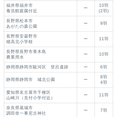
福井県福井市
10羽
ー
養浩館庭園付近
(2羽)
長野県松本市
ー
9羽
あがたの森公園
長野県安曇野市
ー
11羽
穂高北小学校
長野県長野市青木島
ー
10羽
農業用水
静岡県静岡市駿河区 登呂遺跡
ー
6羽
8羽
静岡県静岡市 城北公園
ー
4羽
愛知県名古屋市千種区
ー
11羽
山崎川（見付小学付近）
奈良県葛城市
ー
7羽
調田坐一事尼古神社