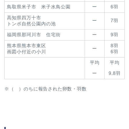
鳥取県米子市 米子水鳥公園
ー
6羽
高知県四万十市
ー
7羽
トンボ自然公園内の池
福岡県那珂川市 住宅街
ー
9羽
熊本県熊本市東区
8羽
ー
画図小付近の小川
6羽
平均
平均
ー
9.8羽
※（ ）のちに報告された卵数・羽数