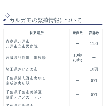
カルガモの繁殖情報について
営巣場所
産卵数
育雛数
青森県八戸市
ー
11羽
八戸市立市民病院
10卵
宮城県利府町 町役場
ー
(0卵)
埼玉県さいたま市
ー
10羽
千葉県習志野市実籾１
ー
6羽
京成線実籾駅
千葉県千葉市美浜区
ー
6羽
幕張テクノガーデン