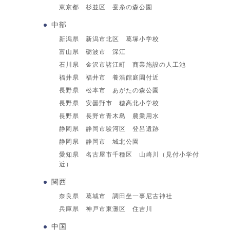
東京都 杉並区 蚕糸の森公園
中部
新潟県 新潟市北区 葛塚小学校
富山県 砺波市 深江
石川県 金沢市諸江町 商業施設の人工池
福井県 福井市 養浩館庭園付近
長野県 松本市 あがたの森公園
長野県 安曇野市 穂高北小学校
長野県 長野市青木島 農業用水
静岡県 静岡市駿河区 登呂遺跡
静岡県 静岡市 城北公園
愛知県 名古屋市千種区 山崎川（見付小学付
近）
関西
奈良県 葛城市 調田坐一事尼古神社
兵庫県 神戸市東灘区 住吉川
中国