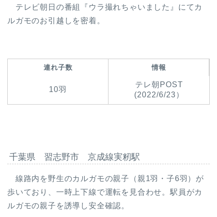
テレビ朝日の番組『ウラ撮れちゃいました』にてカ
ルガモのお引越しを密着。
連れ子数
情報
テレ朝POST
10羽
(2022/6/23）
千葉県 習志野市 京成線実籾駅
線路内を野生のカルガモの親子（親1羽・子6羽）が
歩いており、一時上下線で運転を見合わせ。駅員がカ
ルガモの親子を誘導し安全確認。