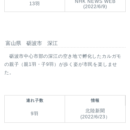
NHK NEWS WEB
13羽
(2022/6/9)
富山県 砺波市 深江
砺波市中心市部の深江の空き地で孵化したカルガモ
の親子（親1羽・子9羽）が歩く姿が市民を楽しませ
た。
連れ子数
情報
北陸新聞
9羽
(2022/6/23）