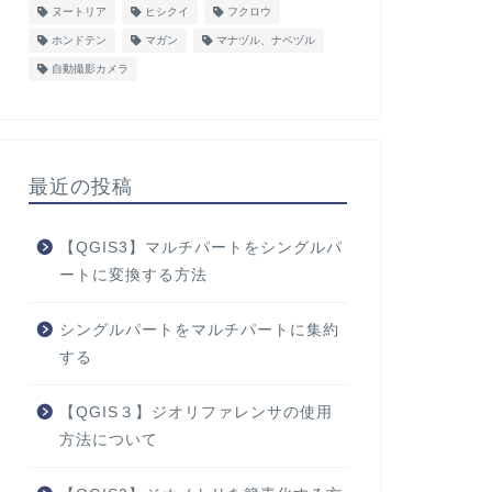
ヌートリア
ヒシクイ
フクロウ
ホンドテン
マガン
マナヅル、ナベヅル
自動撮影カメラ
最近の投稿
【QGIS3】マルチパートをシングルパ
ートに変換する方法
シングルパートをマルチパートに集約
する
【QGIS３】ジオリファレンサの使用
方法について