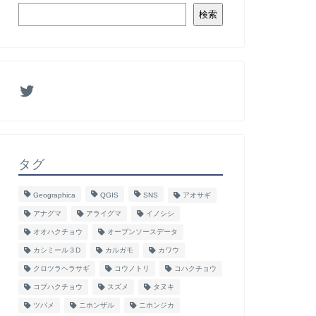
検索
タグ
Geographica
QGIS
SNS
アオサギ
アナグマ
アライグマ
イノシシ
オオハクチョウ
オープンソースデータ
カシミール３D
カルガモ
カワウ
クロツラヘラサギ
コウノトリ
コハクチョウ
コブハクチョウ
スズメ
タヌキ
ツバメ
ニホンザル
ニホンジカ