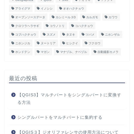
アライグマ
イノシシ
オオハクチョウ
オープンソースデータ
カシミール３D
カルガモ
カワウ
クロツラヘラサギ
コウノトリ
コハクチョウ
コブハクチョウ
スズメ
タヌキ
ツバメ
ニホンザル
ニホンジカ
ヌートリア
ヒシクイ
フクロウ
ホンドテン
マガン
マナヅル、ナベヅル
自動撮影カメラ
最近の投稿
【QGIS3】マルチパートをシングルパートに変換す
る方法
シングルパートをマルチパートに集約する
【QGIS３】ジオリファレンサの使用方法について