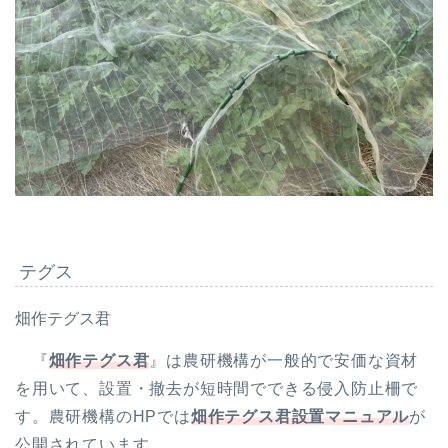
テグス
畑作テグス君
『
畑作テグス君
』は農研機構が一般的で安価な資材
を用いて、設置・撤去が短時間でできる侵入防止柵で
す。農研機構のHPでは
畑作テグス君設置マニュアル
が
公開されています。