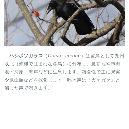
ハシボソガラス
（
Corvus corone
）は留鳥として九州
以北（沖縄ではまれな冬鳥）に分布し、農耕地や市街
地・河原・海岸などに生息します。雑食性で主に果実
や昆虫類などを採食します。鳴き声は『ガァガァ』と
濁った声で鳴きます。