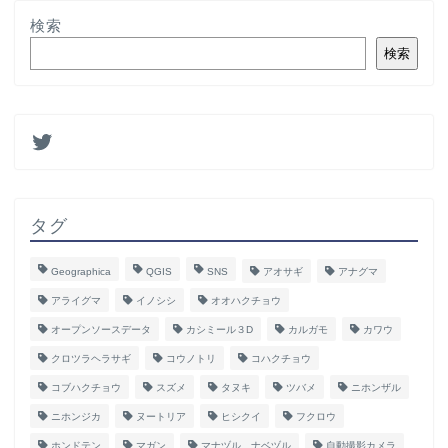
検索
検索
タグ
Geographica
QGIS
SNS
アオサギ
アナグマ
アライグマ
イノシシ
オオハクチョウ
オープンソースデータ
カシミール３D
カルガモ
カワウ
クロツラヘラサギ
コウノトリ
コハクチョウ
コブハクチョウ
スズメ
タヌキ
ツバメ
ニホンザル
ニホンジカ
ヌートリア
ヒシクイ
フクロウ
ホンドテン
マガン
マナヅル、ナベヅル
自動撮影カメラ