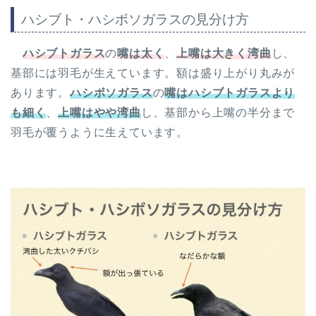
ハシブト・ハシボソガラスの見分け方
ハシブトガラス
の
嘴は太く
、
上嘴は大きく湾曲
し、
基部には羽毛が生えています。額は盛り上がり丸みが
あります。
ハシボソガラス
の
嘴はハシブトガラスより
も細く
、
上嘴はやや湾曲
し、基部から上嘴の半分まで
羽毛が覆うように生えています。