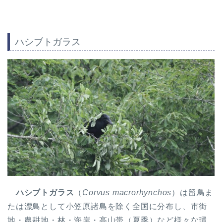
ハシブトガラス
ハシブトガラス
（
Corvus macrorhynchos
）は留鳥ま
たは漂鳥として小笠原諸島を除く全国に分布し、市街
地・農耕地・林・海岸・高山帯（夏季）など様々な環