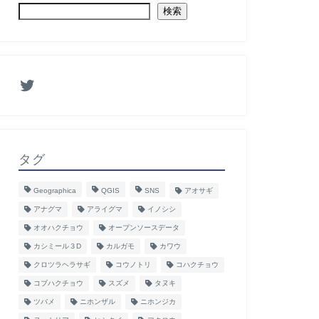
検索
タグ
Geographica
QGIS
SNS
アオサギ
アナグマ
アライグマ
イノシシ
オオハクチョウ
オープンソースデータ
カシミール３D
カルガモ
カワウ
クロツラヘラサギ
コウノトリ
コハクチョウ
コブハクチョウ
スズメ
タヌキ
ツバメ
ニホンザル
ニホンジカ