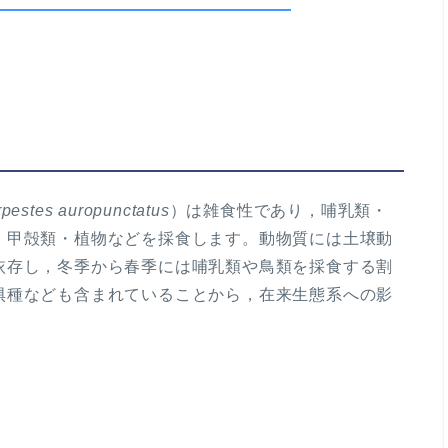
pestes auropunctatus
）は雑食性であり，哺乳類・
・甲殻類・植物などを採食します。動物質には土壌動
依存し，冬季から春季には哺乳類や鳥類を採食する割
惧種なども含まれていることから，在来生態系への影