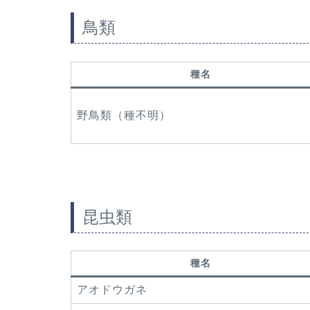
鳥類
種名
野鳥類（種不明）
昆虫類
種名
アオドウガネ