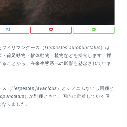
たフイリマングース（
Herpestes auropunctatus
）は
類・節足動物・軟体動物・植物などを採食します。採
いることから，在来生態系への影響も懸念されていま
ース（
Herpestes
javanicus
）とシノニムないし同種と
opunctatus
）が別種とされ、国内に定着している個
になりました。