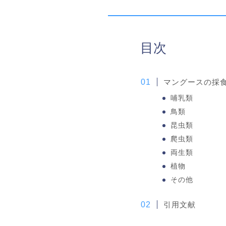
目次
マングースの採
哺乳類
鳥類
昆虫類
爬虫類
両生類
植物
その他
引用文献